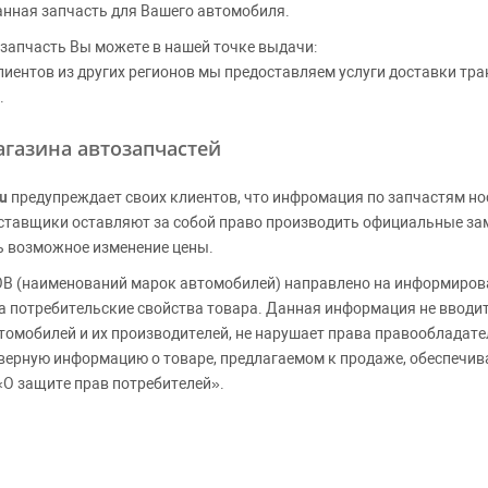
анная запчасть для Вашего автомобиля.
запчасть Вы можете в нашей точке выдачи:
клиентов из других регионов мы предоставляем услуги доставки тр
.
газина автозапчастей
u
предупреждает своих клиентов, что инфромация по запчастям но
Поставщики оставляют за собой право производить официальные з
ь возможное изменение цены.
 (наименований марок автомобилей) направлено на информирова
 на потребительские свойства товара. Данная информация не вводи
томобилей и их производителей, не нарушает права правообладате
верную информацию о товаре, предлагаемом к продаже, обеспеч
«О защите прав потребителей».