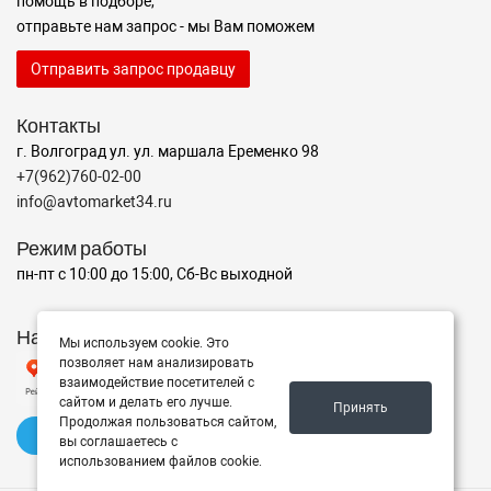
помощь в подборе,
отправьте нам запрос - мы Вам поможем
Отправить запрос продавцу
Контакты
г. Волгоград ул. ул. маршала Еременко 98
+7(962)760-02-00
info@avtomarket34.ru
Режим работы
пн-пт с 10:00 до 15:00, Сб-Вс выходной
Наш рейтинг на Яндексе
Мы используем cookie. Это
позволяет нам анализировать
взаимодействие посетителей с
сайтом и делать его лучше.
Принять
Продолжая пользоваться сайтом,
✍️ Оставить отзыв
вы соглашаетесь с
использованием файлов cookie.