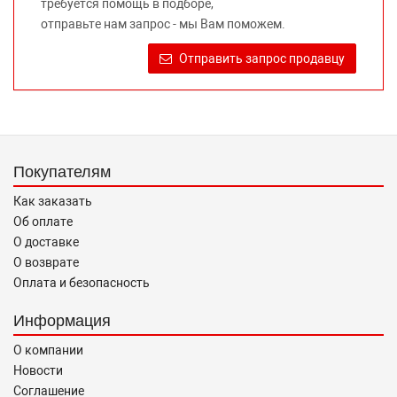
требуется помощь в подборе,
Требование предоставлять покупателю необходимую и
отправьте нам запрос - мы Вам поможем.
достоверную информацию о товаре, предлагаемом к
продаже, обеспечивающую возможность их правильного
Отправить запрос продавцу
выбора возложено на продавца (изготовителя) Законом
«О защите прав потребителей».
Покупателям
Как заказать
Об оплате
О доставке
О возврате
Оплата и безопасность
Информация
О компании
Новости
Соглашение