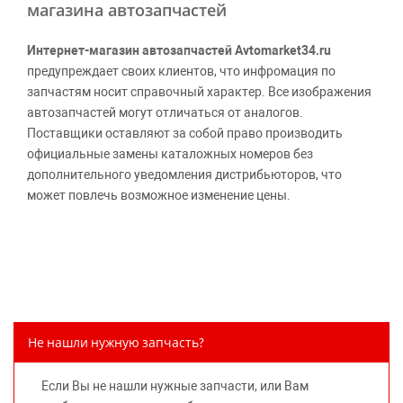
магазина автозапчастей
Интернет-магазин автозапчастей Avtomarket34.ru
предупреждает своих клиентов, что инфромация по
запчастям носит справочный характер. Все изображения
автозапчастей могут отличаться от аналогов.
Поставщики оставляют за собой право производить
официальные замены каталожных номеров без
дополнительного уведомления дистрибьюторов, что
может повлечь возможное изменение цены.
Обращаем внимание, указание ТОВАРНЫХ ЗНАКОВ
(наименований марок автомобилей) направлено на
информирование покупателей о применимости запасной
части к той или иной марке автомобиля, то есть на
потребительские свойства товара. Данная информация
не вводит потребителя в заблуждение относительно
Не нашли нужную запчасть?
предлагаемых к продаже запасных частей для
автомобилей и их производителей, не нарушает права
Если Вы не нашли нужные запчасти, или Вам
правообладателей указанных товарных знаков.