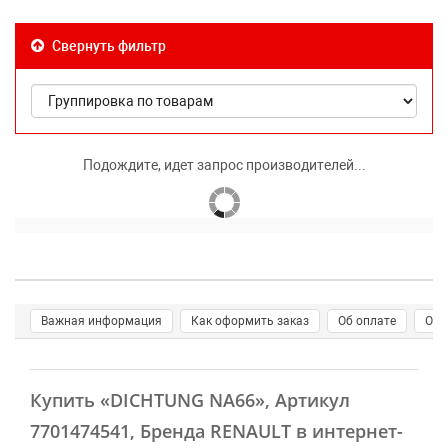
Свернуть фильтр
Подождите, идет запрос производителей...
Важная информация
Как оформить заказ
Об оплате
О д
Купить
«DICHTUNG NA66»
, Артикул
7701474541, Бренда RENAULT в интернет-