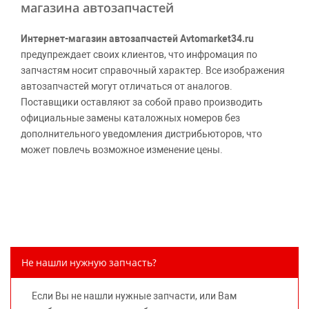
магазина автозапчастей
Интернет-магазин автозапчастей Avtomarket34.ru
предупреждает своих клиентов, что инфромация по
запчастям носит справочный характер. Все изображения
автозапчастей могут отличаться от аналогов.
Поставщики оставляют за собой право производить
официальные замены каталожных номеров без
дополнительного уведомления дистрибьюторов, что
может повлечь возможное изменение цены.
Обращаем внимание, указание ТОВАРНЫХ ЗНАКОВ
(наименований марок автомобилей) направлено на
информирование покупателей о применимости запасной
части к той или иной марке автомобиля, то есть на
потребительские свойства товара. Данная информация
не вводит потребителя в заблуждение относительно
Не нашли нужную запчасть?
предлагаемых к продаже запасных частей для
автомобилей и их производителей, не нарушает права
Если Вы не нашли нужные запчасти, или Вам
правообладателей указанных товарных знаков.