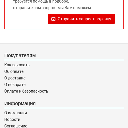
требуется помощь в подборе,
Требование предоставлять покупателю необходимую и
отправьте нам запрос - мы Вам поможем.
достоверную информацию о товаре, предлагаемом к
продаже, обеспечивающую возможность их правильного
Отправить запрос продавцу
выбора возложено на продавца (изготовителя) Законом
«О защите прав потребителей».
Покупателям
Как заказать
Об оплате
О доставке
О возврате
Оплата и безопасность
Информация
О компании
Новости
Соглашение