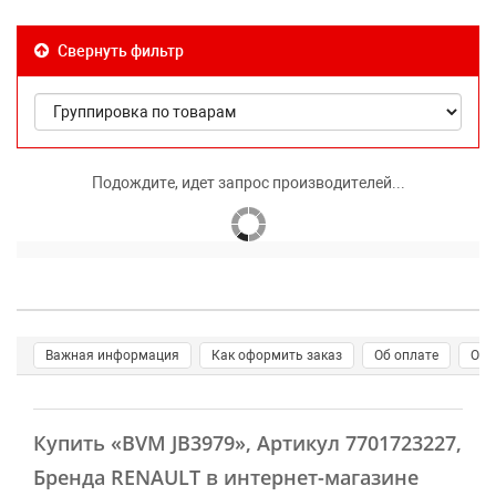
Свернуть фильтр
Подождите, идет запрос производителей...
Важная информация
Как оформить заказ
Об оплате
О д
Купить
«BVM JB3979»
, Артикул 7701723227,
Бренда RENAULT в интернет-магазине