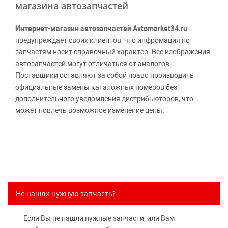
магазина автозапчастей
Интернет-магазин автозапчастей Avtomarket34.ru
предупреждает своих клиентов, что инфромация по
запчастям носит справочный характер. Все изображения
автозапчастей могут отличаться от аналогов.
Поставщики оставляют за собой право производить
официальные замены каталожных номеров без
дополнительного уведомления дистрибьюторов, что
может повлечь возможное изменение цены.
Обращаем внимание, указание ТОВАРНЫХ ЗНАКОВ
(наименований марок автомобилей) направлено на
информирование покупателей о применимости запасной
части к той или иной марке автомобиля, то есть на
потребительские свойства товара. Данная информация
не вводит потребителя в заблуждение относительно
Не нашли нужную запчасть?
предлагаемых к продаже запасных частей для
автомобилей и их производителей, не нарушает права
Если Вы не нашли нужные запчасти, или Вам
правообладателей указанных товарных знаков.