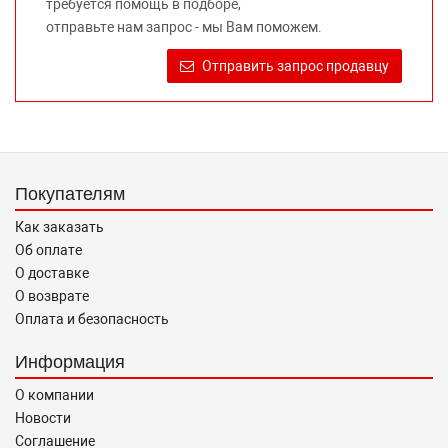
требуется помощь в подборе,
Требование предоставлять покупателю необходимую и
отправьте нам запрос - мы Вам поможем.
достоверную информацию о товаре, предлагаемом к
продаже, обеспечивающую возможность их правильного
Отправить запрос продавцу
выбора возложено на продавца (изготовителя) Законом
«О защите прав потребителей».
Покупателям
Как заказать
Об оплате
О доставке
О возврате
Оплата и безопасность
Информация
О компании
Новости
Соглашение