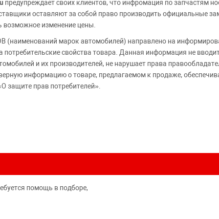
u
предупреждает своих клиентов, что инфромация по запчастям но
Поставщики оставляют за собой право производить официальные з
ь возможное изменение цены.
 (наименований марок автомобилей) направлено на информирова
 на потребительские свойства товара. Данная информация не вводи
томобилей и их производителей, не нарушает права правообладате
верную информацию о товаре, предлагаемом к продаже, обеспеч
«О защите прав потребителей».
ребуется помощь в подборе,