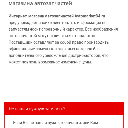
магазина автозапчастей
Интернет-магазин автозапчастей Avtomarket34.ru
предупреждает своих клиентов, что инфромация по
запчастям носит справочный характер. Все изображения
автозапчастей могут отличаться от аналогов.
Поставщики оставляют за собой право производить
официальные замены каталожных номеров без
дополнительного уведомления дистрибьюторов, что
может повлечь возможное изменение цены.
Обращаем внимание, указание ТОВАРНЫХ ЗНАКОВ
(наименований марок автомобилей) направлено на
информирование покупателей о применимости запасной
части к той или иной марке автомобиля, то есть на
потребительские свойства товара. Данная информация
не вводит потребителя в заблуждение относительно
Не нашли нужную запчасть?
предлагаемых к продаже запасных частей для
автомобилей и их производителей, не нарушает права
Если Вы не нашли нужные запчасти, или Вам
правообладателей указанных товарных знаков.