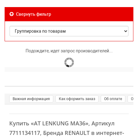
Свернуть фильтр
Подождите, идет запрос производителей...
Важная информация
Как оформить заказ
Об оплате
О д
Купить
«AT LENKUNG MA36»
, Артикул
7711134117, Бренда RENAULT в интернет-