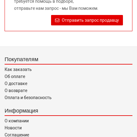
требуется помощь в подборе,
Требование предоставлять покупателю необходимую и
отправьте нам запрос - мы Вам поможем.
достоверную информацию о товаре, предлагаемом к
продаже, обеспечивающую возможность их правильного
Отправить запрос продавцу
выбора возложено на продавца (изготовителя) Законом
«О защите прав потребителей».
Покупателям
Как заказать
Об оплате
О доставке
О возврате
Оплата и безопасность
Информация
О компании
Новости
Соглашение