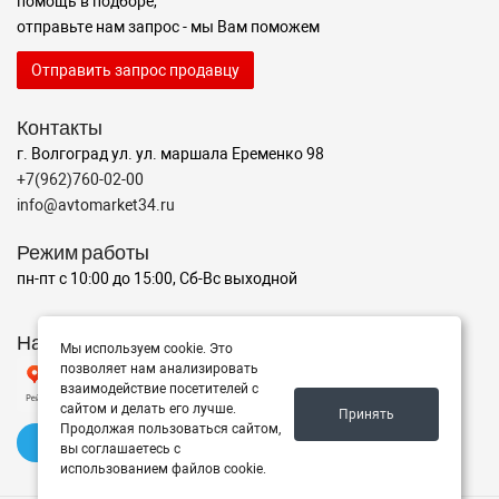
помощь в подборе,
отправьте нам запрос - мы Вам поможем
Отправить запрос продавцу
Контакты
г. Волгоград ул. ул. маршала Еременко 98
+7(962)760-02-00
info@avtomarket34.ru
Режим работы
пн-пт с 10:00 до 15:00, Сб-Вс выходной
Наш рейтинг на Яндексе
Мы используем cookie. Это
позволяет нам анализировать
взаимодействие посетителей с
сайтом и делать его лучше.
Принять
Продолжая пользоваться сайтом,
✍️ Оставить отзыв
вы соглашаетесь с
использованием файлов cookie.