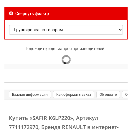
Свернуть фильтр
Подождите, идет запрос производителей...
Важная информация
Как оформить заказ
Об оплате
О д
Купить
«SAFIR K6LP220»
, Артикул
7711172970, Бренда RENAULT в интернет-