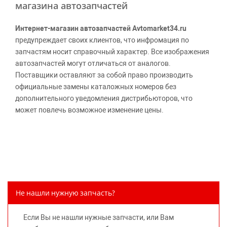
магазина автозапчастей
Интернет-магазин автозапчастей Avtomarket34.ru
предупреждает своих клиентов, что инфромация по
запчастям носит справочный характер. Все изображения
автозапчастей могут отличаться от аналогов.
Поставщики оставляют за собой право производить
официальные замены каталожных номеров без
дополнительного уведомления дистрибьюторов, что
может повлечь возможное изменение цены.
Обращаем внимание, указание ТОВАРНЫХ ЗНАКОВ
(наименований марок автомобилей) направлено на
информирование покупателей о применимости запасной
части к той или иной марке автомобиля, то есть на
потребительские свойства товара. Данная информация
не вводит потребителя в заблуждение относительно
Не нашли нужную запчасть?
предлагаемых к продаже запасных частей для
автомобилей и их производителей, не нарушает права
Если Вы не нашли нужные запчасти, или Вам
правообладателей указанных товарных знаков.