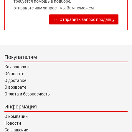
требуется помощь в подборе,
Требование предоставлять покупателю необходимую и
отправьте нам запрос - мы Вам поможем.
достоверную информацию о товаре, предлагаемом к
продаже, обеспечивающую возможность их правильного
Отправить запрос продавцу
выбора возложено на продавца (изготовителя) Законом
«О защите прав потребителей».
Покупателям
Как заказать
Об оплате
О доставке
О возврате
Оплата и безопасность
Информация
О компании
Новости
Соглашение