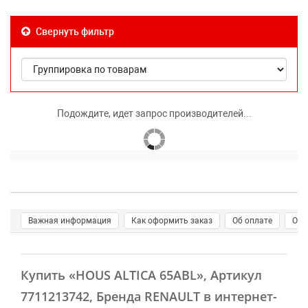
Свернуть фильтр
Подождите, идет запрос производителей...
Важная информация
Как оформить заказ
Об оплате
О д
Купить
«HOUS ALTICA 65ABL»
, Артикул
7711213742, Бренда RENAULT в интернет-