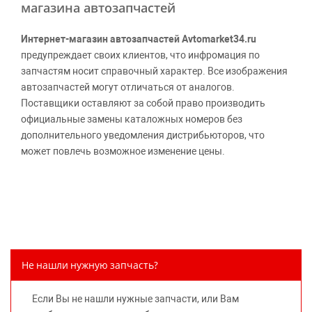
магазина автозапчастей
Интернет-магазин автозапчастей Avtomarket34.ru
предупреждает своих клиентов, что инфромация по
запчастям носит справочный характер. Все изображения
автозапчастей могут отличаться от аналогов.
Поставщики оставляют за собой право производить
официальные замены каталожных номеров без
дополнительного уведомления дистрибьюторов, что
может повлечь возможное изменение цены.
Обращаем внимание, указание ТОВАРНЫХ ЗНАКОВ
(наименований марок автомобилей) направлено на
информирование покупателей о применимости запасной
части к той или иной марке автомобиля, то есть на
потребительские свойства товара. Данная информация
не вводит потребителя в заблуждение относительно
Не нашли нужную запчасть?
предлагаемых к продаже запасных частей для
автомобилей и их производителей, не нарушает права
Если Вы не нашли нужные запчасти, или Вам
правообладателей указанных товарных знаков.