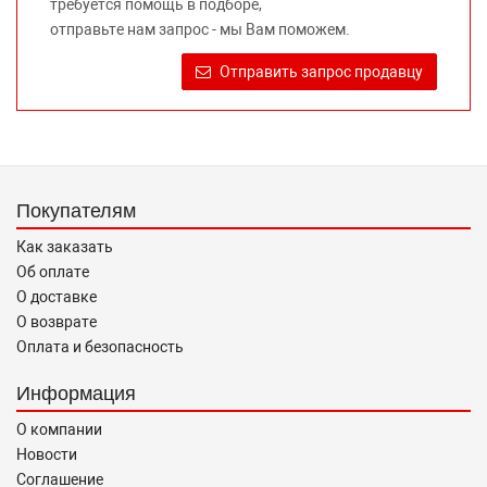
требуется помощь в подборе,
Требование предоставлять покупателю необходимую и
отправьте нам запрос - мы Вам поможем.
достоверную информацию о товаре, предлагаемом к
продаже, обеспечивающую возможность их правильного
Отправить запрос продавцу
выбора возложено на продавца (изготовителя) Законом
«О защите прав потребителей».
Покупателям
Как заказать
Об оплате
О доставке
О возврате
Оплата и безопасность
Информация
О компании
Новости
Соглашение