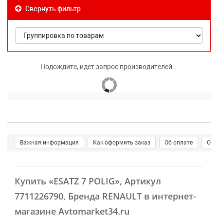
Свернуть фильтр
Подождите, идет запрос производителей...
Важная информация
Как оформить заказ
Об оплате
О д
Купить
«ESATZ 7 POLIG»
, Артикул
7711226790, Бренда RENAULT в интернет-
магазине Avtomarket34.ru