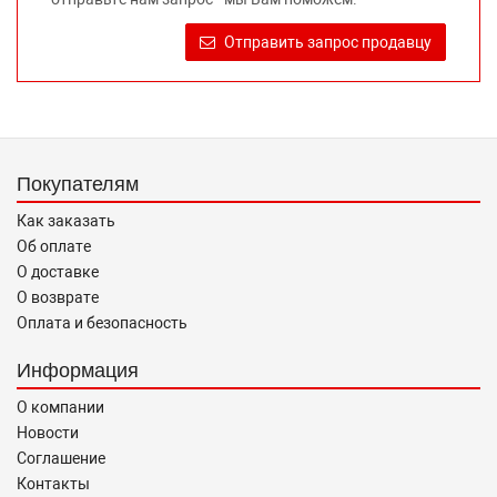
достоверную информацию о товаре, предлагаемом к
продаже, обеспечивающую возможность их правильного
Отправить запрос продавцу
выбора возложено на продавца (изготовителя) Законом
«О защите прав потребителей».
Покупателям
Как заказать
Об оплате
О доставке
О возврате
Оплата и безопасность
Информация
О компании
Новости
Соглашение
Контакты