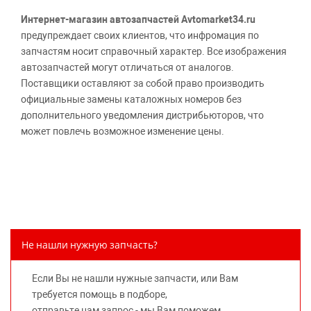
Интернет-магазин автозапчастей Avtomarket34.ru
предупреждает своих клиентов, что инфромация по
запчастям носит справочный характер. Все изображения
автозапчастей могут отличаться от аналогов.
Поставщики оставляют за собой право производить
официальные замены каталожных номеров без
дополнительного уведомления дистрибьюторов, что
может повлечь возможное изменение цены.
Обращаем внимание, указание ТОВАРНЫХ ЗНАКОВ
(наименований марок автомобилей) направлено на
информирование покупателей о применимости запасной
части к той или иной марке автомобиля, то есть на
потребительские свойства товара. Данная информация
не вводит потребителя в заблуждение относительно
Не нашли нужную запчасть?
предлагаемых к продаже запасных частей для
автомобилей и их производителей, не нарушает права
Если Вы не нашли нужные запчасти, или Вам
правообладателей указанных товарных знаков.
требуется помощь в подборе,
Требование предоставлять покупателю необходимую и
отправьте нам запрос - мы Вам поможем.