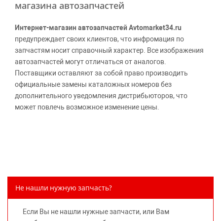
магазина автозапчастей
Интернет-магазин автозапчастей Avtomarket34.ru
предупреждает своих клиентов, что инфромация по
запчастям носит справочный характер. Все изображения
автозапчастей могут отличаться от аналогов.
Поставщики оставляют за собой право производить
официальные замены каталожных номеров без
дополнительного уведомления дистрибьюторов, что
может повлечь возможное изменение цены.
Обращаем внимание, указание ТОВАРНЫХ ЗНАКОВ
(наименований марок автомобилей) направлено на
информирование покупателей о применимости запасной
части к той или иной марке автомобиля, то есть на
потребительские свойства товара. Данная информация
не вводит потребителя в заблуждение относительно
Не нашли нужную запчасть?
предлагаемых к продаже запасных частей для
автомобилей и их производителей, не нарушает права
Если Вы не нашли нужные запчасти, или Вам
правообладателей указанных товарных знаков.