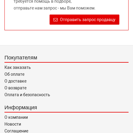
требуется помощь в подборе,
Требование предоставлять покупателю необходимую и
отправьте нам запрос - мы Вам поможем.
достоверную информацию о товаре, предлагаемом к
продаже, обеспечивающую возможность их правильного
Отправить запрос продавцу
выбора возложено на продавца (изготовителя) Законом
«О защите прав потребителей».
Покупателям
Как заказать
Об оплате
О доставке
О возврате
Оплата и безопасность
Информация
О компании
Новости
Соглашение