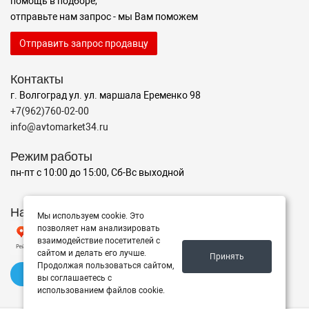
помощь в подборе,
отправьте нам запрос - мы Вам поможем
Отправить запрос продавцу
Контакты
г. Волгоград ул. ул. маршала Еременко 98
+7(962)760-02-00
info@avtomarket34.ru
Режим работы
пн-пт с 10:00 до 15:00, Сб-Вс выходной
Наш рейтинг на Яндексе
Мы используем cookie. Это
позволяет нам анализировать
взаимодействие посетителей с
сайтом и делать его лучше.
Принять
Продолжая пользоваться сайтом,
✍️ Оставить отзыв
вы соглашаетесь с
использованием файлов cookie.