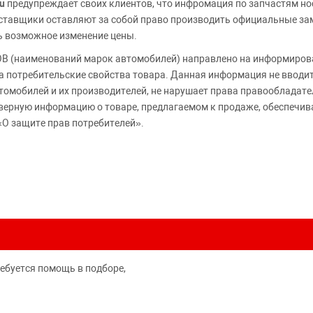
u
предупреждает своих клиентов, что инфромация по запчастям но
Поставщики оставляют за собой право производить официальные з
ь возможное изменение цены.
 (наименований марок автомобилей) направлено на информирова
 на потребительские свойства товара. Данная информация не вводи
томобилей и их производителей, не нарушает права правообладате
верную информацию о товаре, предлагаемом к продаже, обеспеч
«О защите прав потребителей».
ребуется помощь в подборе,