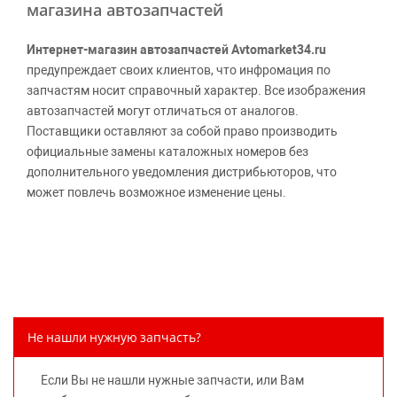
магазина автозапчастей
Интернет-магазин автозапчастей Avtomarket34.ru
предупреждает своих клиентов, что инфромация по
запчастям носит справочный характер. Все изображения
автозапчастей могут отличаться от аналогов.
Поставщики оставляют за собой право производить
официальные замены каталожных номеров без
дополнительного уведомления дистрибьюторов, что
может повлечь возможное изменение цены.
Обращаем внимание, указание ТОВАРНЫХ ЗНАКОВ
(наименований марок автомобилей) направлено на
информирование покупателей о применимости запасной
части к той или иной марке автомобиля, то есть на
потребительские свойства товара. Данная информация
не вводит потребителя в заблуждение относительно
Не нашли нужную запчасть?
предлагаемых к продаже запасных частей для
автомобилей и их производителей, не нарушает права
Если Вы не нашли нужные запчасти, или Вам
правообладателей указанных товарных знаков.