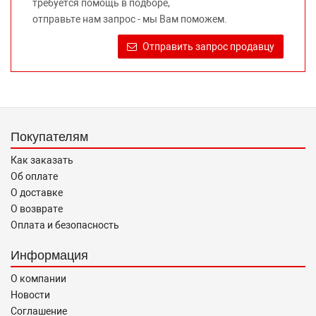
требуется помощь в подборе,
Требование предоставлять покупателю необходимую и
отправьте нам запрос - мы Вам поможем.
достоверную информацию о товаре, предлагаемом к
продаже, обеспечивающую возможность их правильного
Отправить запрос продавцу
выбора возложено на продавца (изготовителя) Законом
«О защите прав потребителей».
Покупателям
Как заказать
Об оплате
О доставке
О возврате
Оплата и безопасность
Информация
О компании
Новости
Соглашение