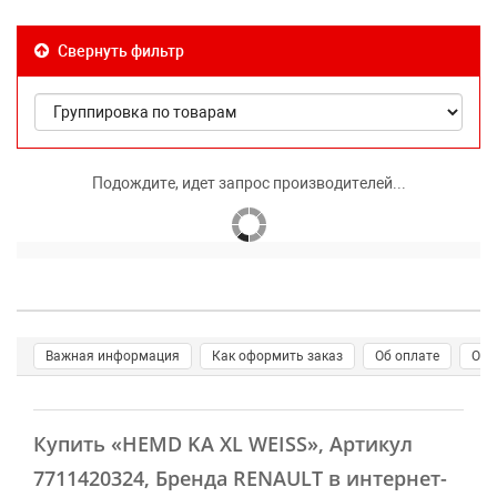
Свернуть фильтр
Подождите, идет запрос производителей...
Важная информация
Как оформить заказ
Об оплате
О д
Купить
«HEMD KA XL WEISS»
, Артикул
7711420324, Бренда RENAULT в интернет-