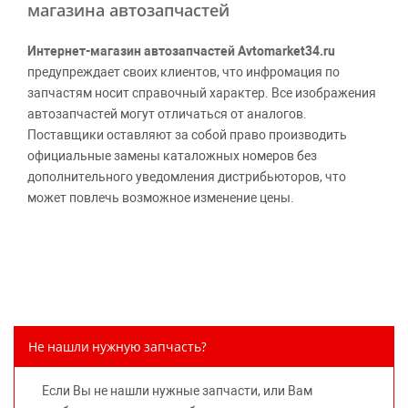
магазина автозапчастей
Интернет-магазин автозапчастей Avtomarket34.ru
предупреждает своих клиентов, что инфромация по
запчастям носит справочный характер. Все изображения
автозапчастей могут отличаться от аналогов.
Поставщики оставляют за собой право производить
официальные замены каталожных номеров без
дополнительного уведомления дистрибьюторов, что
может повлечь возможное изменение цены.
Обращаем внимание, указание ТОВАРНЫХ ЗНАКОВ
(наименований марок автомобилей) направлено на
информирование покупателей о применимости запасной
части к той или иной марке автомобиля, то есть на
потребительские свойства товара. Данная информация
не вводит потребителя в заблуждение относительно
Не нашли нужную запчасть?
предлагаемых к продаже запасных частей для
автомобилей и их производителей, не нарушает права
Если Вы не нашли нужные запчасти, или Вам
правообладателей указанных товарных знаков.