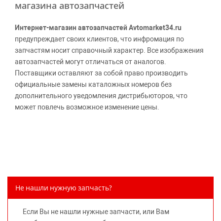
магазина автозапчастей
Интернет-магазин автозапчастей Avtomarket34.ru
предупреждает своих клиентов, что инфромация по
запчастям носит справочный характер. Все изображения
автозапчастей могут отличаться от аналогов.
Поставщики оставляют за собой право производить
официальные замены каталожных номеров без
дополнительного уведомления дистрибьюторов, что
может повлечь возможное изменение цены.
Обращаем внимание, указание ТОВАРНЫХ ЗНАКОВ
(наименований марок автомобилей) направлено на
информирование покупателей о применимости запасной
части к той или иной марке автомобиля, то есть на
потребительские свойства товара. Данная информация
не вводит потребителя в заблуждение относительно
Не нашли нужную запчасть?
предлагаемых к продаже запасных частей для
автомобилей и их производителей, не нарушает права
Если Вы не нашли нужные запчасти, или Вам
правообладателей указанных товарных знаков.