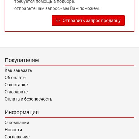
требуется помощь в подборе,
Требование предоставлять покупателю необходимую и
отправьте нам запрос - мы Вам поможем.
достоверную информацию о товаре, предлагаемом к
продаже, обеспечивающую возможность их правильного
Отправить запрос продавцу
выбора возложено на продавца (изготовителя) Законом
«О защите прав потребителей».
Покупателям
Как заказать
Об оплате
О доставке
О возврате
Оплата и безопасность
Информация
О компании
Новости
Соглашение