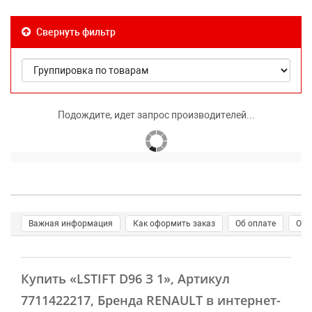
Свернуть фильтр
Подождите, идет запрос производителей...
Важная информация
Как оформить заказ
Об оплате
О д
Купить
«LSTIFT D96 З 1»
, Артикул
7711422217, Бренда RENAULT в интернет-