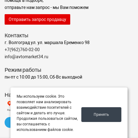
помощь в подборе,
отправьте нам запрос - мы Вам поможем
Отправить запрос продавцу
Контакты
г. Волгоград ул. ул. маршала Еременко 98
+7(962)760-02-00
info@avtomarket34.ru
Режим работы
пн-пт с 10:00 до 15:00, Сб-Вс выходной
Наш рейтинг на Яндексе
Мы используем cookie. Это
позволяет нам анализировать
взаимодействие посетителей с
сайтом и делать его лучше.
Принять
Продолжая пользоваться сайтом,
✍️ Оставить отзыв
вы соглашаетесь с
использованием файлов cookie.