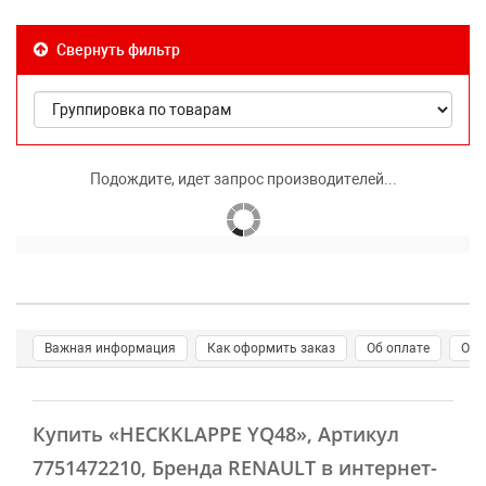
Свернуть фильтр
Подождите, идет запрос производителей...
Важная информация
Как оформить заказ
Об оплате
О д
Купить
«HECKKLAPPE YQ48»
, Артикул
7751472210, Бренда RENAULT в интернет-