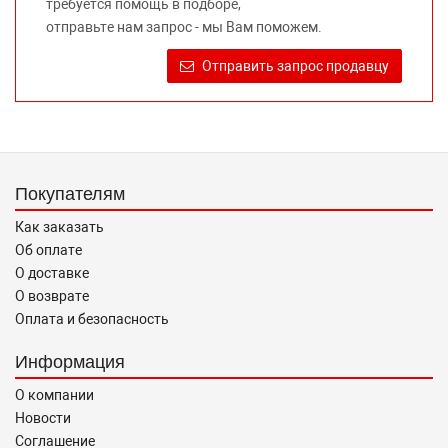
требуется помощь в подборе,
Требование предоставлять покупателю необходимую и
отправьте нам запрос - мы Вам поможем.
достоверную информацию о товаре, предлагаемом к
продаже, обеспечивающую возможность их правильного
Отправить запрос продавцу
выбора возложено на продавца (изготовителя) Законом
«О защите прав потребителей».
Покупателям
Как заказать
Об оплате
О доставке
О возврате
Оплата и безопасность
Информация
О компании
Новости
Соглашение