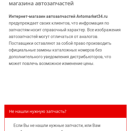
магазина автозапчастей
Интернет-магазин автозапчастей Avtomarket34.ru
предупреждает своих клиентов, что инфромация по
запчастям носит справочный характер. Все изображения
автозапчастей могут отличаться от аналогов.
Поставщики оставляют за собой право производить
официальные замены каталожных номеров без
дополнительного уведомления дистрибьюторов, что
может повлечь возможное изменение цены.
Обращаем внимание, указание ТОВАРНЫХ ЗНАКОВ
(наименований марок автомобилей) направлено на
информирование покупателей о применимости запасной
части к той или иной марке автомобиля, то есть на
потребительские свойства товара. Данная информация
не вводит потребителя в заблуждение относительно
Не нашли нужную запчасть?
предлагаемых к продаже запасных частей для
автомобилей и их производителей, не нарушает права
Если Вы не нашли нужные запчасти, или Вам
правообладателей указанных товарных знаков.