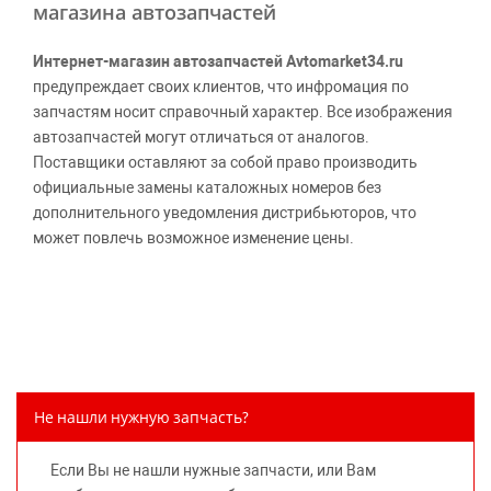
магазина автозапчастей
Интернет-магазин автозапчастей Avtomarket34.ru
предупреждает своих клиентов, что инфромация по
запчастям носит справочный характер. Все изображения
автозапчастей могут отличаться от аналогов.
Поставщики оставляют за собой право производить
официальные замены каталожных номеров без
дополнительного уведомления дистрибьюторов, что
может повлечь возможное изменение цены.
Обращаем внимание, указание ТОВАРНЫХ ЗНАКОВ
(наименований марок автомобилей) направлено на
информирование покупателей о применимости запасной
части к той или иной марке автомобиля, то есть на
потребительские свойства товара. Данная информация
не вводит потребителя в заблуждение относительно
Не нашли нужную запчасть?
предлагаемых к продаже запасных частей для
автомобилей и их производителей, не нарушает права
Если Вы не нашли нужные запчасти, или Вам
правообладателей указанных товарных знаков.