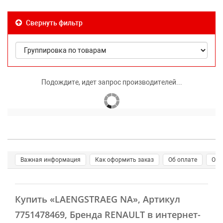
Свернуть фильтр
Подождите, идет запрос производителей...
Важная информация
Как оформить заказ
Об оплате
О д
Купить
«LAENGSTRAEG NA»
, Артикул
7751478469, Бренда RENAULT в интернет-