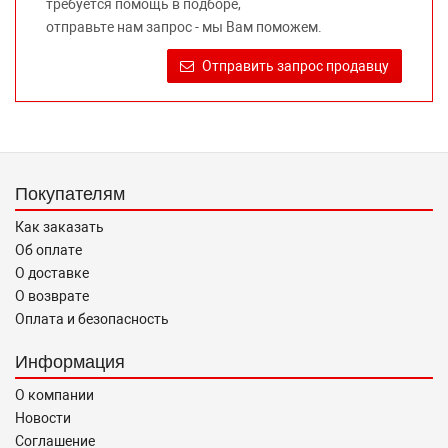
требуется помощь в подборе,
Требование предоставлять покупателю необходимую и
отправьте нам запрос - мы Вам поможем.
достоверную информацию о товаре, предлагаемом к
продаже, обеспечивающую возможность их правильного
Отправить запрос продавцу
выбора возложено на продавца (изготовителя) Законом
«О защите прав потребителей».
Покупателям
Как заказать
Об оплате
О доставке
О возврате
Оплата и безопасность
Информация
О компании
Новости
Соглашение