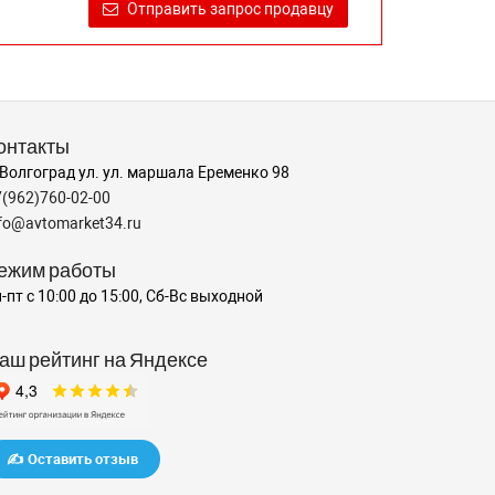
Отправить запрос продавцу
онтакты
 Волгоград ул. ул. маршала Еременко 98
7(962)760-02-00
nfo@avtomarket34.ru
ежим работы
-пт с 10:00 до 15:00, Сб-Вс выходной
аш рейтинг на Яндексе
✍️ Оставить отзыв