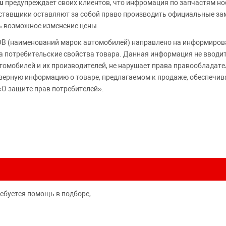
u
предупреждает своих клиентов, что инфромация по запчастям но
Поставщики оставляют за собой право производить официальные з
ь возможное изменение цены.
 (наименований марок автомобилей) направлено на информирова
 на потребительские свойства товара. Данная информация не вводи
томобилей и их производителей, не нарушает права правообладате
верную информацию о товаре, предлагаемом к продаже, обеспеч
«О защите прав потребителей».
ребуется помощь в подборе,