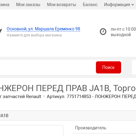
зина
Мои заказы
Мои возвраты
Баланс
Информация
Основной, ул. Маршала Еременко 98
пн-пт с 10:00
выходной
Нажмите для выбора магазина
Поиск
ОНЖЕРОН ПЕРЕД ПРАВ JA1B, Торгов
г запчастей Renault
Артикул: 7751714853 - ЛОНЖЕРОН ПЕРЕД 
JA1B
Производитель: