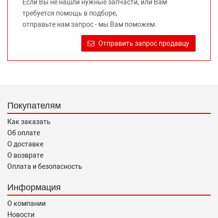
Если Вы не нашли нужные запчасти, или Вам
предлагаемых к продаже запасных частей для
требуется помощь в подборе,
автомобилей и их производителей, не нарушает права
отправьте нам запрос - мы Вам поможем.
правообладателей указанных товарных знаков.
Требование предоставлять покупателю необходимую и
Отправить запрос продавцу
достоверную информацию о товаре, предлагаемом к
продаже, обеспечивающую возможность их правильного
выбора возложено на продавца (изготовителя) Законом
«О защите прав потребителей».
Покупателям
Как заказать
Об оплате
О доставке
О возврате
Оплата и безопасность
Информация
О компании
Новости