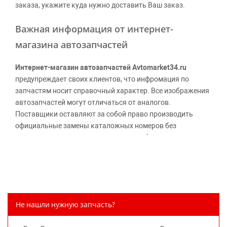
заказа, укажите куда нужно доставить Ваш заказ.
Важная информация от интернет-
магазина автозапчастей
Интернет-магазин автозапчастей Avtomarket34.ru
предупреждает своих клиентов, что инфромация по
запчастям носит справочный характер. Все изображения
автозапчастей могут отличаться от аналогов.
Поставщики оставляют за собой право производить
официальные замены каталожных номеров без
дополнительного уведомления дистрибьюторов, что
может повлечь возможное изменение цены.
Обращаем внимание, указание ТОВАРНЫХ ЗНАКОВ
(наименований марок автомобилей) направлено на
информирование покупателей о применимости запасной
части к той или иной марке автомобиля, то есть на
Не нашли нужную запчасть?
потребительские свойства товара. Данная информация
не вводит потребителя в заблуждение относительно