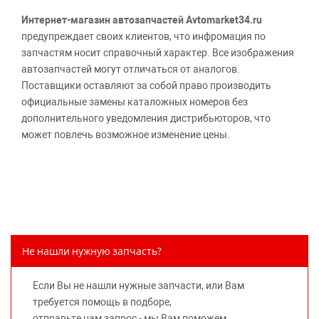
Интернет-магазин автозапчастей Avtomarket34.ru
предупреждает своих клиентов, что инфромация по
запчастям носит справочный характер. Все изображения
автозапчастей могут отличаться от аналогов.
Поставщики оставляют за собой право производить
официальные замены каталожных номеров без
дополнительного уведомления дистрибьюторов, что
может повлечь возможное изменение цены.
Обращаем внимание, указание ТОВАРНЫХ ЗНАКОВ
(наименований марок автомобилей) направлено на
информирование покупателей о применимости запасной
части к той или иной марке автомобиля, то есть на
потребительские свойства товара. Данная информация
не вводит потребителя в заблуждение относительно
Не нашли нужную запчасть?
предлагаемых к продаже запасных частей для
автомобилей и их производителей, не нарушает права
Если Вы не нашли нужные запчасти, или Вам
правообладателей указанных товарных знаков.
требуется помощь в подборе,
Требование предоставлять покупателю необходимую и
отправьте нам запрос - мы Вам поможем.