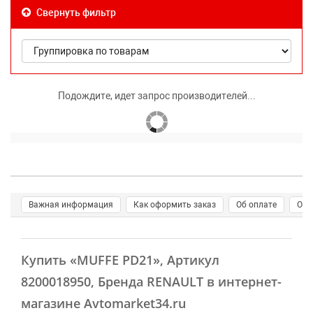
Свернуть фильтр
Подождите, идет запрос производителей...
Важная информация
Как оформить заказ
Об оплате
О д
Купить
«MUFFE PD21»
, Артикул
8200018950, Бренда RENAULT в интернет-
магазине Avtomarket34.ru