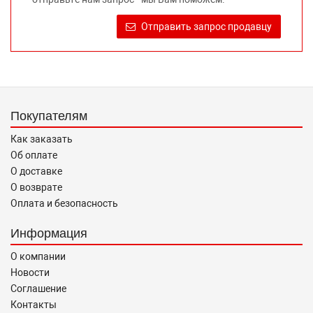
достоверную информацию о товаре, предлагаемом к
продаже, обеспечивающую возможность их правильного
Отправить запрос продавцу
выбора возложено на продавца (изготовителя) Законом
«О защите прав потребителей».
Покупателям
Как заказать
Об оплате
О доставке
О возврате
Оплата и безопасность
Информация
О компании
Новости
Соглашение
Контакты