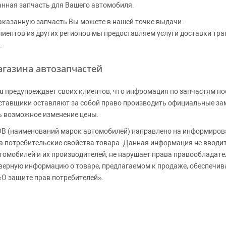
анная запчасть для Вашего автомобиля.
аказанную запчасть Вы можете в нашей точке выдачи:
клиентов из других регионов мы предоставляем услуги доставки тр
.
газина автозапчастей
u
предупреждает своих клиентов, что инфромация по запчастям но
Поставщики оставляют за собой право производить официальные з
ь возможное изменение цены.
 (наименований марок автомобилей) направлено на информирова
 на потребительские свойства товара. Данная информация не вводи
томобилей и их производителей, не нарушает права правообладате
верную информацию о товаре, предлагаемом к продаже, обеспеч
«О защите прав потребителей».