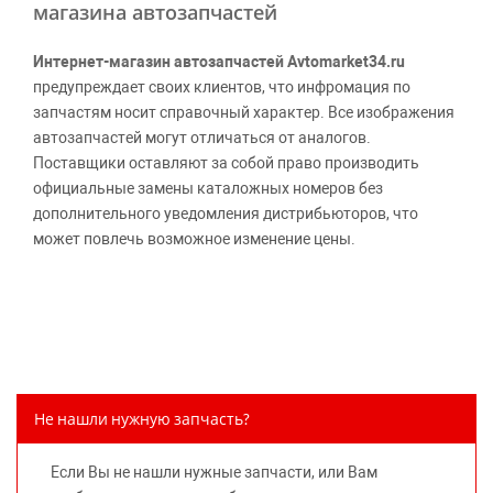
магазина автозапчастей
Интернет-магазин автозапчастей Avtomarket34.ru
предупреждает своих клиентов, что инфромация по
запчастям носит справочный характер. Все изображения
автозапчастей могут отличаться от аналогов.
Поставщики оставляют за собой право производить
официальные замены каталожных номеров без
дополнительного уведомления дистрибьюторов, что
может повлечь возможное изменение цены.
Обращаем внимание, указание ТОВАРНЫХ ЗНАКОВ
(наименований марок автомобилей) направлено на
информирование покупателей о применимости запасной
части к той или иной марке автомобиля, то есть на
потребительские свойства товара. Данная информация
не вводит потребителя в заблуждение относительно
Не нашли нужную запчасть?
предлагаемых к продаже запасных частей для
автомобилей и их производителей, не нарушает права
Если Вы не нашли нужные запчасти, или Вам
правообладателей указанных товарных знаков.