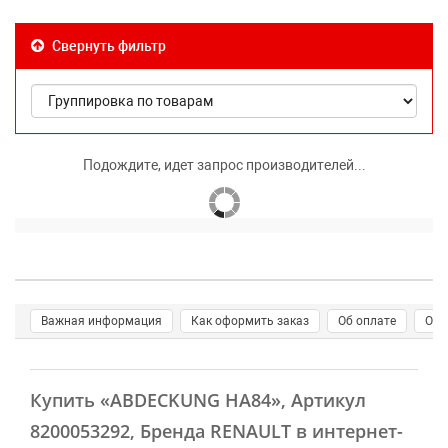
Свернуть фильтр
Подождите, идет запрос производителей...
Важная информация
Как оформить заказ
Об оплате
О д
Купить
«ABDECKUNG HA84»
, Артикул
8200053292, Бренда RENAULT в интернет-