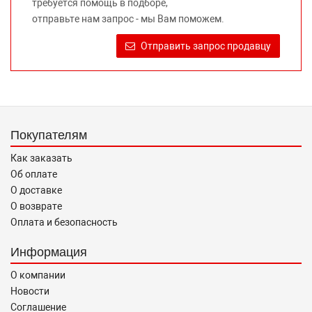
требуется помощь в подборе,
Требование предоставлять покупателю необходимую и
отправьте нам запрос - мы Вам поможем.
достоверную информацию о товаре, предлагаемом к
продаже, обеспечивающую возможность их правильного
Отправить запрос продавцу
выбора возложено на продавца (изготовителя) Законом
«О защите прав потребителей».
Покупателям
Как заказать
Об оплате
О доставке
О возврате
Оплата и безопасность
Информация
О компании
Новости
Соглашение