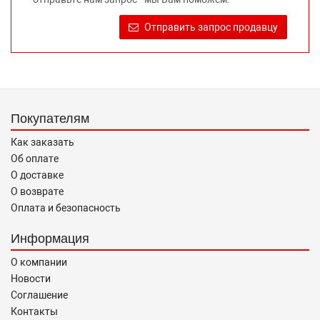
достоверную информацию о товаре, предлагаемом к
продаже, обеспечивающую возможность их правильного
Отправить запрос продавцу
выбора возложено на продавца (изготовителя) Законом
«О защите прав потребителей».
Покупателям
Как заказать
Об оплате
О доставке
О возврате
Оплата и безопасность
Информация
О компании
Новости
Соглашение
Контакты