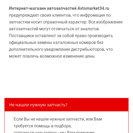
Интернет-магазин автозапчастей Avtomarket34.ru
предупреждает своих клиентов, что инфромация по
запчастям носит справочный характер. Все изображения
автозапчастей могут отличаться от аналогов.
Поставщики оставляют за собой право производить
официальные замены каталожных номеров без
дополнительного уведомления дистрибьюторов, что
может повлечь возможное изменение цены.
Обращаем внимание, указание ТОВАРНЫХ ЗНАКОВ
(наименований марок автомобилей) направлено на
информирование покупателей о применимости запасной
части к той или иной марке автомобиля, то есть на
потребительские свойства товара. Данная информация
не вводит потребителя в заблуждение относительно
Не нашли нужную запчасть?
предлагаемых к продаже запасных частей для
автомобилей и их производителей, не нарушает права
Если Вы не нашли нужные запчасти, или Вам
правообладателей указанных товарных знаков.
требуется помощь в подборе,
Требование предоставлять покупателю необходимую и
отправьте нам запрос - мы Вам поможем.