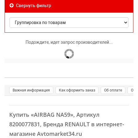
Свернуть фильтр
Подождите, идет запрос производителей...
Важная информация
Как оформить заказ
Об оплате
О д
Купить
«AIRBAG NA59»
, Артикул
8200077831, Бренда RENAULT в интернет-
магазине Avtomarket34.ru