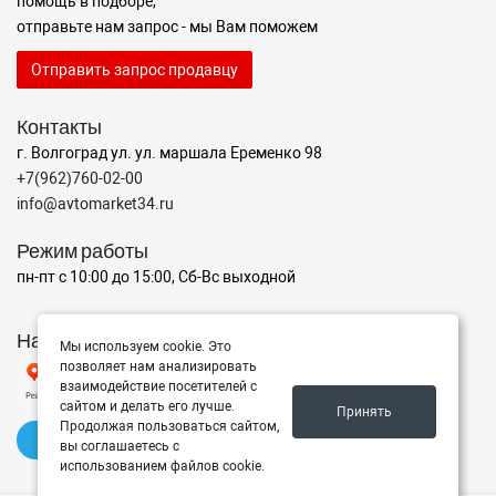
помощь в подборе,
отправьте нам запрос - мы Вам поможем
Отправить запрос продавцу
Контакты
г. Волгоград ул. ул. маршала Еременко 98
+7(962)760-02-00
info@avtomarket34.ru
Режим работы
пн-пт с 10:00 до 15:00, Сб-Вс выходной
Наш рейтинг на Яндексе
Мы используем cookie. Это
позволяет нам анализировать
взаимодействие посетителей с
сайтом и делать его лучше.
Принять
Продолжая пользоваться сайтом,
✍️ Оставить отзыв
вы соглашаетесь с
использованием файлов cookie.