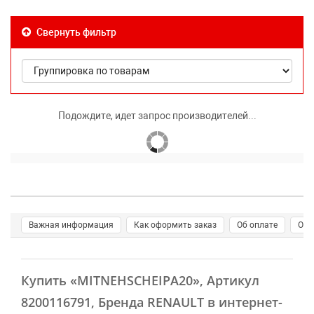
Свернуть фильтр
Подождите, идет запрос производителей...
Важная информация
Как оформить заказ
Об оплате
О д
Купить
«MITNEHSCHEIPA20»
, Артикул
8200116791, Бренда RENAULT в интернет-