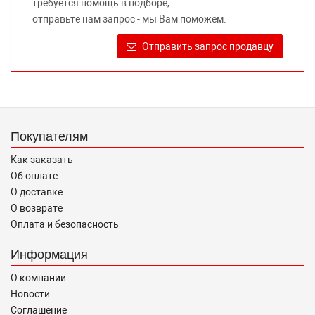
требуется помощь в подборе,
Требование предоставлять покупателю необходимую и
отправьте нам запрос - мы Вам поможем.
достоверную информацию о товаре, предлагаемом к
продаже, обеспечивающую возможность их правильного
Отправить запрос продавцу
выбора возложено на продавца (изготовителя) Законом
«О защите прав потребителей».
Покупателям
Как заказать
Об оплате
О доставке
О возврате
Оплата и безопасность
Информация
О компании
Новости
Соглашение