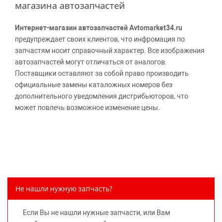
магазина автозапчастей
Интернет-магазин автозапчастей Avtomarket34.ru
предупреждает своих клиентов, что инфромация по
запчастям носит справочный характер. Все изображения
автозапчастей могут отличаться от аналогов.
Поставщики оставляют за собой право производить
официальные замены каталожных номеров без
дополнительного уведомления дистрибьюторов, что
может повлечь возможное изменение цены.
Обращаем внимание, указание ТОВАРНЫХ ЗНАКОВ
(наименований марок автомобилей) направлено на
информирование покупателей о применимости запасной
части к той или иной марке автомобиля, то есть на
потребительские свойства товара. Данная информация
не вводит потребителя в заблуждение относительно
Не нашли нужную запчасть?
предлагаемых к продаже запасных частей для
автомобилей и их производителей, не нарушает права
Если Вы не нашли нужные запчасти, или Вам
правообладателей указанных товарных знаков.