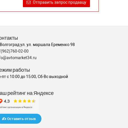
Отправить запрос продавцу
онтакты
 Волгоград ул. ул. маршала Еременко 98
7(962)760-02-00
nfo@avtomarket34.ru
ежим работы
-пт с 10:00 до 15:00, Сб-Вс выходной
аш рейтинг на Яндексе
✍️ Оставить отзыв