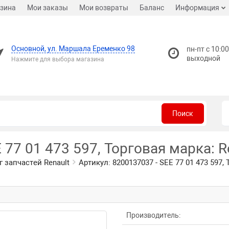
зина
Мои заказы
Мои возвраты
Баланс
Информация
Основной, ул. Маршала Еременко 98
пн-пт с 10:00
выходной
Нажмите для выбора магазина
Поиск
 77 01 473 597, Торговая марка: R
г запчастей Renault
Артикул: 8200137037 - SEE 77 01 473 597, 
Производитель: