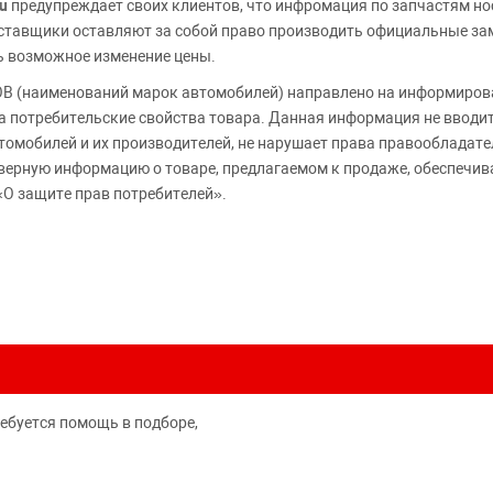
u
предупреждает своих клиентов, что инфромация по запчастям но
Поставщики оставляют за собой право производить официальные з
ь возможное изменение цены.
 (наименований марок автомобилей) направлено на информирова
 на потребительские свойства товара. Данная информация не вводи
томобилей и их производителей, не нарушает права правообладате
верную информацию о товаре, предлагаемом к продаже, обеспеч
«О защите прав потребителей».
ребуется помощь в подборе,