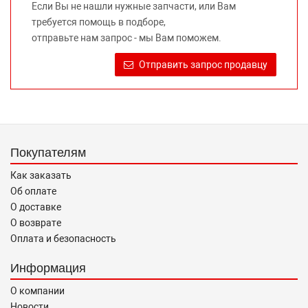
Если Вы не нашли нужные запчасти, или Вам
предлагаемых к продаже запасных частей для
требуется помощь в подборе,
автомобилей и их производителей, не нарушает права
отправьте нам запрос - мы Вам поможем.
правообладателей указанных товарных знаков.
Требование предоставлять покупателю необходимую и
Отправить запрос продавцу
достоверную информацию о товаре, предлагаемом к
продаже, обеспечивающую возможность их правильного
выбора возложено на продавца (изготовителя) Законом
«О защите прав потребителей».
Покупателям
Как заказать
Об оплате
О доставке
О возврате
Оплата и безопасность
Информация
О компании
Новости