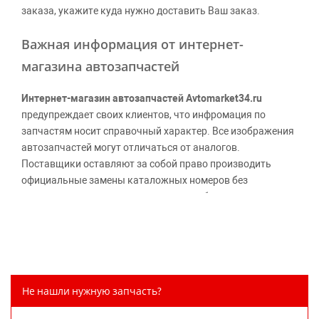
заказа, укажите куда нужно доставить Ваш заказ.
Важная информация от интернет-
магазина автозапчастей
Интернет-магазин автозапчастей Avtomarket34.ru
предупреждает своих клиентов, что инфромация по
запчастям носит справочный характер. Все изображения
автозапчастей могут отличаться от аналогов.
Поставщики оставляют за собой право производить
официальные замены каталожных номеров без
дополнительного уведомления дистрибьюторов, что
может повлечь возможное изменение цены.
Обращаем внимание, указание ТОВАРНЫХ ЗНАКОВ
(наименований марок автомобилей) направлено на
информирование покупателей о применимости запасной
части к той или иной марке автомобиля, то есть на
Не нашли нужную запчасть?
потребительские свойства товара. Данная информация
не вводит потребителя в заблуждение относительно