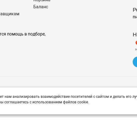
Баланс
Р
тавщикам
пн
Н
тся помощь в подборе,
© 2026 Avtomarket34.ru
ет нам анализировать взаимодействие посетителей с сайтом и делать его лу
ы соглашаетесь с использованием файлов cookie.