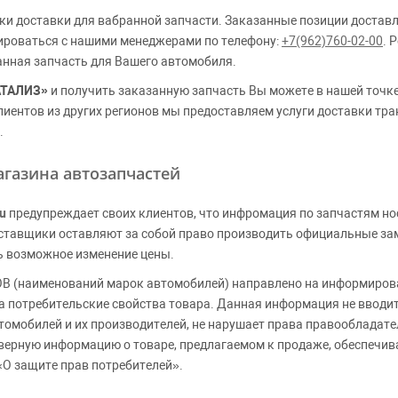
ки доставки для вабранной запчасти. Заказанные позиции доставл
ироваться с нашими менеджерами по телефону:
+7(962)760-02-00
. 
анная запчасть для Вашего автомобиля.
АТАЛИЗ»
и получить заказанную запчасть Вы можете в нашей точк
клиентов из других регионов мы предоставляем услуги доставки тр
.
газина автозапчастей
u
предупреждает своих клиентов, что инфромация по запчастям но
Поставщики оставляют за собой право производить официальные з
ь возможное изменение цены.
 (наименований марок автомобилей) направлено на информирова
 на потребительские свойства товара. Данная информация не вводи
томобилей и их производителей, не нарушает права правообладате
верную информацию о товаре, предлагаемом к продаже, обеспеч
«О защите прав потребителей».