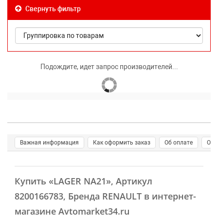
Свернуть фильтр
Подождите, идет запрос производителей...
Важная информация
Как оформить заказ
Об оплате
О д
Купить
«LAGER NA21»
, Артикул
8200166783, Бренда RENAULT в интернет-
магазине Avtomarket34.ru