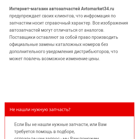
Интернет-магазин автозапчастей Avtomarket34.ru
предупреждает своих клиентов, что инфромация по
запчастям носит справочный характер. Все изображения
автозапчастей могут отличаться от аналогов.
Поставщики оставляют за собой право производить
официальные замены каталожных номеров без
дополнительного уведомления дистрибьюторов, что
может повлечь возможное изменение цены.
Обращаем внимание, указание ТОВАРНЫХ ЗНАКОВ
(наименований марок автомобилей) направлено на
информирование покупателей о применимости запасной
части к той или иной марке автомобиля, то есть на
потребительские свойства товара. Данная информация
не вводит потребителя в заблуждение относительно
Не нашли нужную запчасть?
предлагаемых к продаже запасных частей для
автомобилей и их производителей, не нарушает права
Если Вы не нашли нужные запчасти, или Вам
правообладателей указанных товарных знаков.
требуется помощь в подборе,
Требование предоставлять покупателю необходимую и
отправьте нам запрос - мы Вам поможем.