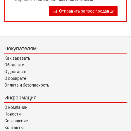
достоверную информацию о товаре, предлагаемом к
продаже, обеспечивающую возможность их правильного
Отправить запрос продавцу
выбора возложено на продавца (изготовителя) Законом
«О защите прав потребителей».
Покупателям
Как заказать
Об оплате
О доставке
О возврате
Оплата и безопасность
Информация
О компании
Новости
Соглашение
Контакты