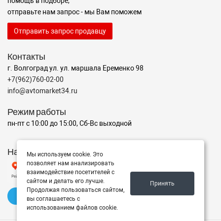
помощь в подборе,
отправьте нам запрос - мы Вам поможем
Отправить запрос продавцу
Контакты
г. Волгоград ул. ул. маршала Еременко 98
+7(962)760-02-00
info@avtomarket34.ru
Режим работы
пн-пт с 10:00 до 15:00, Сб-Вс выходной
Наш рейтинг на Яндексе
Мы используем cookie. Это
позволяет нам анализировать
взаимодействие посетителей с
сайтом и делать его лучше.
Принять
Продолжая пользоваться сайтом,
✍️ Оставить отзыв
вы соглашаетесь с
использованием файлов cookie.