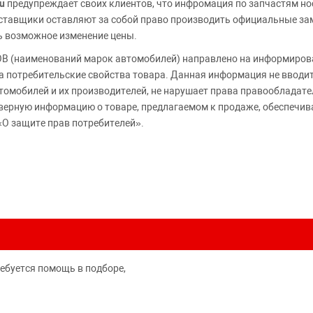
u
предупреждает своих клиентов, что инфромация по запчастям но
Поставщики оставляют за собой право производить официальные з
ь возможное изменение цены.
 (наименований марок автомобилей) направлено на информирова
 на потребительские свойства товара. Данная информация не вводи
томобилей и их производителей, не нарушает права правообладате
верную информацию о товаре, предлагаемом к продаже, обеспеч
«О защите прав потребителей».
ребуется помощь в подборе,