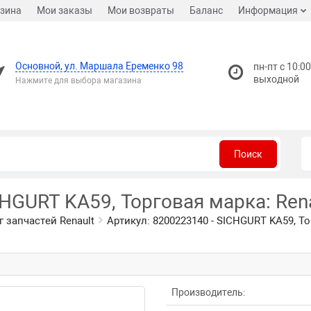
зина
Мои заказы
Мои возвраты
Баланс
Информация
Основной, ул. Маршала Еременко 98
пн-пт с 10:00
выходной
Нажмите для выбора магазина
Поиск
CHGURT KA59, Торговая марка: Ren
г запчастей Renault
Артикул: 8200223140 - SICHGURT KA59, То
Производитель: