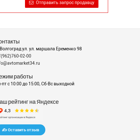
Отправить запрос продавцу
онтакты
 Волгоград ул. ул. маршала Еременко 98
7(962)760-02-00
nfo@avtomarket34.ru
ежим работы
-пт с 10:00 до 15:00, Сб-Вс выходной
аш рейтинг на Яндексе
✍️ Оставить отзыв