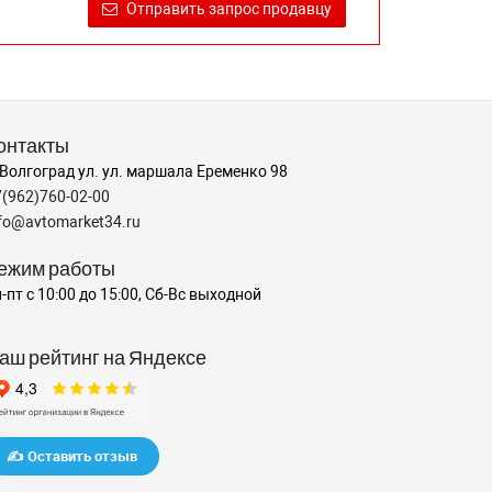
Отправить запрос продавцу
онтакты
 Волгоград ул. ул. маршала Еременко 98
7(962)760-02-00
nfo@avtomarket34.ru
ежим работы
-пт с 10:00 до 15:00, Сб-Вс выходной
аш рейтинг на Яндексе
✍️ Оставить отзыв