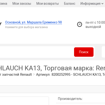
зина
Мои заказы
Мои возвраты
Баланс
Информация
Основной, ул. Маршала Еременко 98
пн-пт с 10:00
выходной
Нажмите для выбора магазина
Поиск
HLAUCH KA13, Торговая марка: Ren
г запчастей Renault
Артикул: 8200252995 - SCHLAUCH KA13, Т
Производитель: