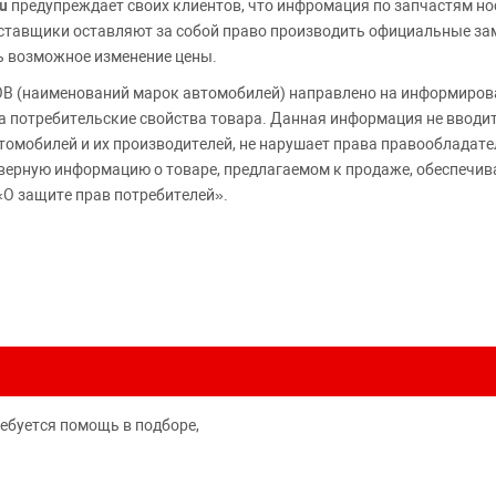
u
предупреждает своих клиентов, что инфромация по запчастям но
Поставщики оставляют за собой право производить официальные з
ь возможное изменение цены.
 (наименований марок автомобилей) направлено на информирова
 на потребительские свойства товара. Данная информация не вводи
томобилей и их производителей, не нарушает права правообладате
верную информацию о товаре, предлагаемом к продаже, обеспеч
«О защите прав потребителей».
ребуется помощь в подборе,