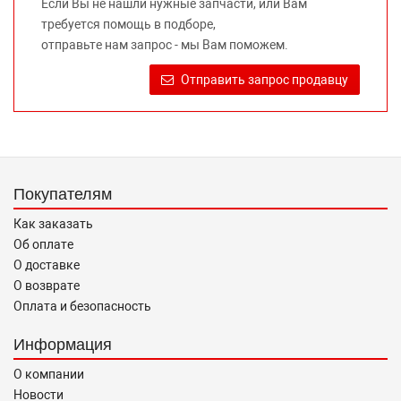
Если Вы не нашли нужные запчасти, или Вам
предлагаемых к продаже запасных частей для
требуется помощь в подборе,
автомобилей и их производителей, не нарушает права
отправьте нам запрос - мы Вам поможем.
правообладателей указанных товарных знаков.
Требование предоставлять покупателю необходимую и
Отправить запрос продавцу
достоверную информацию о товаре, предлагаемом к
продаже, обеспечивающую возможность их правильного
выбора возложено на продавца (изготовителя) Законом
«О защите прав потребителей».
Покупателям
Как заказать
Об оплате
О доставке
О возврате
Оплата и безопасность
Информация
О компании
Новости