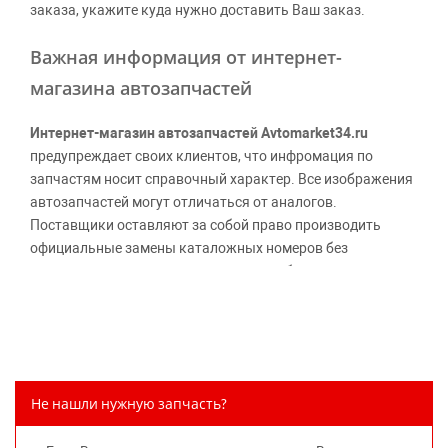
заказа, укажите куда нужно доставить Ваш заказ.
Важная информация от интернет-
магазина автозапчастей
Интернет-магазин автозапчастей Avtomarket34.ru
предупреждает своих клиентов, что инфромация по
запчастям носит справочный характер. Все изображения
автозапчастей могут отличаться от аналогов.
Поставщики оставляют за собой право производить
официальные замены каталожных номеров без
дополнительного уведомления дистрибьюторов, что
может повлечь возможное изменение цены.
Обращаем внимание, указание ТОВАРНЫХ ЗНАКОВ
(наименований марок автомобилей) направлено на
информирование покупателей о применимости запасной
части к той или иной марке автомобиля, то есть на
Не нашли нужную запчасть?
потребительские свойства товара. Данная информация
не вводит потребителя в заблуждение относительно