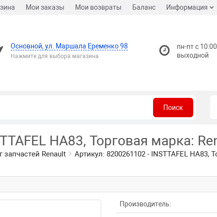
зина
Мои заказы
Мои возвраты
Баланс
Информация
Основной, ул. Маршала Еременко 98
пн-пт с 10:00
выходной
Нажмите для выбора магазина
Поиск
STTAFEL HA83, Торговая марка: Ren
г запчастей Renault
Артикул: 8200261102 - INSTTAFEL HA83, Т
Производитель: