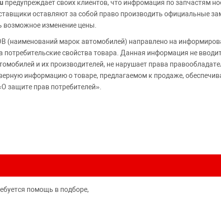
u
предупреждает своих клиентов, что инфромация по запчастям но
Поставщики оставляют за собой право производить официальные з
ь возможное изменение цены.
 (наименований марок автомобилей) направлено на информирова
 на потребительские свойства товара. Данная информация не вводи
томобилей и их производителей, не нарушает права правообладате
верную информацию о товаре, предлагаемом к продаже, обеспеч
«О защите прав потребителей».
ребуется помощь в подборе,