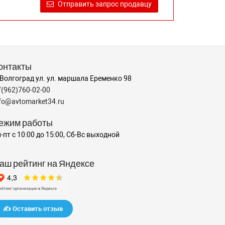
Отправить запрос продавцу
онтакты
 Волгоград ул. ул. маршала Еременко 98
7(962)760-02-00
nfo@avtomarket34.ru
ежим работы
-пт с 10:00 до 15:00, Сб-Вс выходной
аш рейтинг на Яндексе
✍️ Оставить отзыв