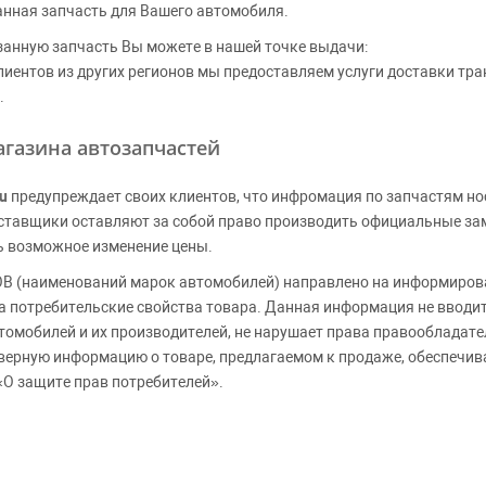
анная запчасть для Вашего автомобиля.
занную запчасть Вы можете в нашей точке выдачи:
клиентов из других регионов мы предоставляем услуги доставки тр
.
газина автозапчастей
u
предупреждает своих клиентов, что инфромация по запчастям но
Поставщики оставляют за собой право производить официальные з
ь возможное изменение цены.
 (наименований марок автомобилей) направлено на информирова
 на потребительские свойства товара. Данная информация не вводи
томобилей и их производителей, не нарушает права правообладате
верную информацию о товаре, предлагаемом к продаже, обеспеч
«О защите прав потребителей».