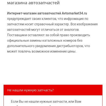
магазина автозапчастей
Интернет-магазин автозапчастей Avtomarket34.ru
предупреждает своих клиентов, что инфромация по
запчастям носит справочный характер. Все изображения
автозапчастей могут отличаться от аналогов.
Поставщики оставляют за собой право производить
официальные замены каталожных номеров без
дополнительного уведомления дистрибьюторов, что
может повлечь возможное изменение цены.
Обращаем внимание, указание ТОВАРНЫХ ЗНАКОВ
(наименований марок автомобилей) направлено на
информирование покупателей о применимости запасной
части к той или иной марке автомобиля, то есть на
потребительские свойства товара. Данная информация
не вводит потребителя в заблуждение относительно
Не нашли нужную запчасть?
предлагаемых к продаже запасных частей для
автомобилей и их производителей, не нарушает права
Если Вы не нашли нужные запчасти, или Вам
правообладателей указанных товарных знаков.