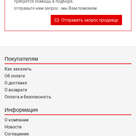
требуется помощь в подборе,
Требование предоставлять покупателю необходимую и
отправьте нам запрос - мы Вам поможем.
достоверную информацию о товаре, предлагаемом к
продаже, обеспечивающую возможность их правильного
Отправить запрос продавцу
выбора возложено на продавца (изготовителя) Законом
«О защите прав потребителей».
Покупателям
Как заказать
Об оплате
О доставке
О возврате
Оплата и безопасность
Информация
О компании
Новости
Соглашение