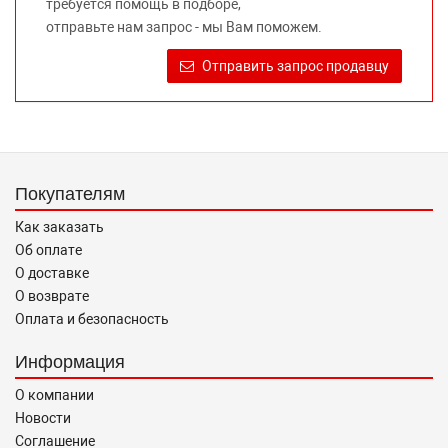
требуется помощь в подборе,
Требование предоставлять покупателю необходимую и
отправьте нам запрос - мы Вам поможем.
достоверную информацию о товаре, предлагаемом к
продаже, обеспечивающую возможность их правильного
Отправить запрос продавцу
выбора возложено на продавца (изготовителя) Законом
«О защите прав потребителей».
Покупателям
Как заказать
Об оплате
О доставке
О возврате
Оплата и безопасность
Информация
О компании
Новости
Соглашение