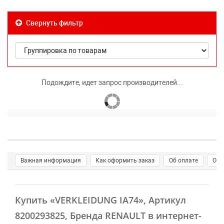
Свернуть фильтр
Подождите, идет запрос производителей...
Важная информация
Как оформить заказ
Об оплате
О д
Купить
«VERKLEIDUNG IA74»
, Артикул
8200293825, Бренда RENAULT в интернет-