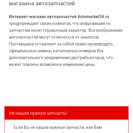
магазина автозапчастей
Интернет-магазин автозапчастей Avtomarket34.ru
предупреждает своих клиентов, что инфромация по
запчастям носит справочный характер. Все изображения
автозапчастей могут отличаться от аналогов.
Поставщики оставляют за собой право производить
официальные замены каталожных номеров без
дополнительного уведомления дистрибьюторов, что
может повлечь возможное изменение цены.
Обращаем внимание, указание ТОВАРНЫХ ЗНАКОВ
(наименований марок автомобилей) направлено на
информирование покупателей о применимости запасной
части к той или иной марке автомобиля, то есть на
потребительские свойства товара. Данная информация
не вводит потребителя в заблуждение относительно
Не нашли нужную запчасть?
предлагаемых к продаже запасных частей для
автомобилей и их производителей, не нарушает права
Если Вы не нашли нужные запчасти, или Вам
правообладателей указанных товарных знаков.