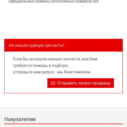
официальные замены каталожных номеров без
дополнительного уведомления дистрибьюторов, что
может повлечь возможное изменение цены.
Обращаем внимание, указание ТОВАРНЫХ ЗНАКОВ
(наименований марок автомобилей) направлено на
информирование покупателей о применимости запасной
части к той или иной марке автомобиля, то есть на
Не нашли нужную запчасть?
потребительские свойства товара. Данная информация
не вводит потребителя в заблуждение относительно
Если Вы не нашли нужные запчасти, или Вам
предлагаемых к продаже запасных частей для
требуется помощь в подборе,
автомобилей и их производителей, не нарушает права
отправьте нам запрос - мы Вам поможем.
правообладателей указанных товарных знаков.
Требование предоставлять покупателю необходимую и
Отправить запрос продавцу
достоверную информацию о товаре, предлагаемом к
продаже, обеспечивающую возможность их правильного
выбора возложено на продавца (изготовителя) Законом
«О защите прав потребителей».
Покупателям