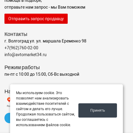
помощь в подборе,
отправьте нам запрос - мы Вам поможем
Отправить запрос продавцу
Контакты
г. Волгоград ул. ул. маршала Еременко 98
+7(962)760-02-00
info@avtomarket34.ru
Режим работы
пн-пт с 10:00 до 15:00, Сб-Вс выходной
Наш рейтинг на Яндексе
Мы используем cookie. Это
позволяет нам анализировать
взаимодействие посетителей с
сайтом и делать его лучше.
Принять
Продолжая пользоваться сайтом,
✍️ Оставить отзыв
вы соглашаетесь с
использованием файлов cookie.