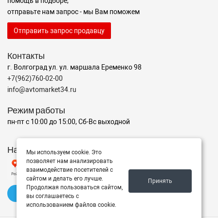
помощь в подборе,
отправьте нам запрос - мы Вам поможем
Отправить запрос продавцу
Контакты
г. Волгоград ул. ул. маршала Еременко 98
+7(962)760-02-00
info@avtomarket34.ru
Режим работы
пн-пт с 10:00 до 15:00, Сб-Вс выходной
Наш рейтинг на Яндексе
Мы используем cookie. Это
позволяет нам анализировать
взаимодействие посетителей с
сайтом и делать его лучше.
Принять
Продолжая пользоваться сайтом,
✍️ Оставить отзыв
вы соглашаетесь с
использованием файлов cookie.