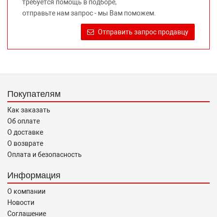
требуется помощь в подборе,
Требование предоставлять покупателю необходимую и
отправьте нам запрос - мы Вам поможем.
достоверную информацию о товаре, предлагаемом к
продаже, обеспечивающую возможность их правильного
Отправить запрос продавцу
выбора возложено на продавца (изготовителя) Законом
«О защите прав потребителей».
Покупателям
Как заказать
Об оплате
О доставке
О возврате
Оплата и безопасность
Информация
О компании
Новости
Соглашение