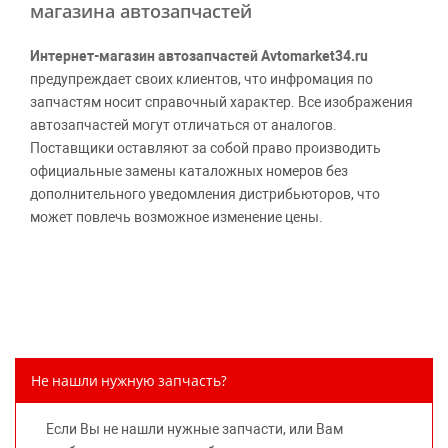
магазина автозапчастей
Интернет-магазин автозапчастей Avtomarket34.ru
предупреждает своих клиентов, что инфромация по
запчастям носит справочный характер. Все изображения
автозапчастей могут отличаться от аналогов.
Поставщики оставляют за собой право производить
официальные замены каталожных номеров без
дополнительного уведомления дистрибьюторов, что
может повлечь возможное изменение цены.
Обращаем внимание, указание ТОВАРНЫХ ЗНАКОВ
(наименований марок автомобилей) направлено на
информирование покупателей о применимости запасной
части к той или иной марке автомобиля, то есть на
потребительские свойства товара. Данная информация
не вводит потребителя в заблуждение относительно
Не нашли нужную запчасть?
предлагаемых к продаже запасных частей для
автомобилей и их производителей, не нарушает права
Если Вы не нашли нужные запчасти, или Вам
правообладателей указанных товарных знаков.