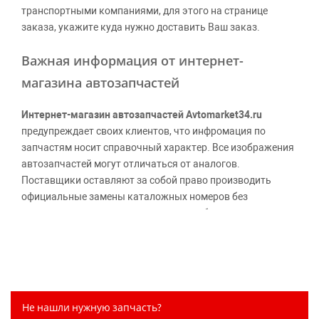
транспортными компаниями, для этого на странице
заказа, укажите куда нужно доставить Ваш заказ.
Важная информация от интернет-
магазина автозапчастей
Интернет-магазин автозапчастей Avtomarket34.ru
предупреждает своих клиентов, что инфромация по
запчастям носит справочный характер. Все изображения
автозапчастей могут отличаться от аналогов.
Поставщики оставляют за собой право производить
официальные замены каталожных номеров без
дополнительного уведомления дистрибьюторов, что
может повлечь возможное изменение цены.
Обращаем внимание, указание ТОВАРНЫХ ЗНАКОВ
(наименований марок автомобилей) направлено на
информирование покупателей о применимости запасной
части к той или иной марке автомобиля, то есть на
Не нашли нужную запчасть?
потребительские свойства товара. Данная информация