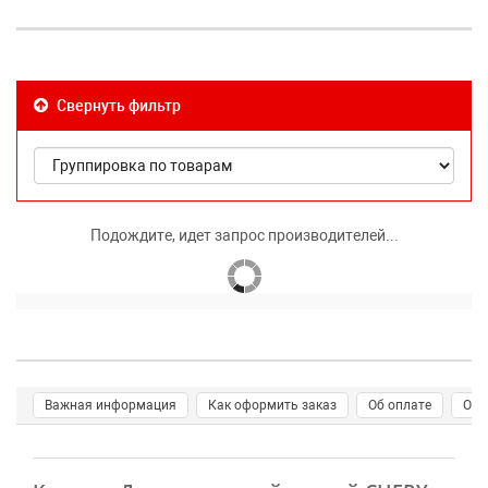
Свернуть фильтр
Подождите, идет запрос производителей...
Важная информация
Как оформить заказ
Об оплате
О д