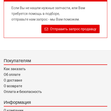
не вводит потребителя в заблуждение относительно
Если Вы не нашли нужные запчасти, или Вам
предлагаемых к продаже запасных частей для
требуется помощь в подборе,
автомобилей и их производителей, не нарушает права
отправьте нам запрос - мы Вам поможем.
правообладателей указанных товарных знаков.
Требование предоставлять покупателю необходимую и
Отправить запрос продавцу
достоверную информацию о товаре, предлагаемом к
продаже, обеспечивающую возможность их правильного
выбора возложено на продавца (изготовителя) Законом
«О защите прав потребителей».
Покупателям
Как заказать
Об оплате
О доставке
О возврате
Оплата и безопасность
Информация
О компании