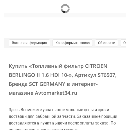
Важная информация
Как оформить заказ
Об оплате
О д
Купить
«Топливный фильтр CITROEN
BERLINGO II 1.6 HDI 10-»
, Артикул ST6507,
Бренда SCT GERMANY в интернет-
магазине Avtomarket34.ru
Здесь Вы можете узнать оптимальные цены и сроки
доставки для вабранной запчасти. Заказанные позиции
доставляются в пункт выдачи после оплаты заказа. По
вопросам доставки заказов можете