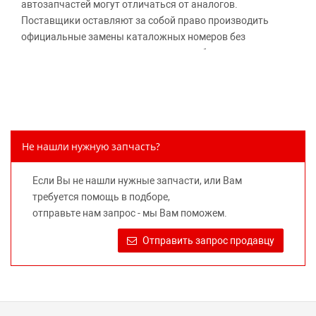
автозапчастей могут отличаться от аналогов.
Поставщики оставляют за собой право производить
официальные замены каталожных номеров без
дополнительного уведомления дистрибьюторов, что
может повлечь возможное изменение цены.
Обращаем внимание, указание ТОВАРНЫХ ЗНАКОВ
(наименований марок автомобилей) направлено на
информирование покупателей о применимости запасной
части к той или иной марке автомобиля, то есть на
Не нашли нужную запчасть?
потребительские свойства товара. Данная информация
не вводит потребителя в заблуждение относительно
Если Вы не нашли нужные запчасти, или Вам
предлагаемых к продаже запасных частей для
требуется помощь в подборе,
автомобилей и их производителей, не нарушает права
отправьте нам запрос - мы Вам поможем.
правообладателей указанных товарных знаков.
Требование предоставлять покупателю необходимую и
Отправить запрос продавцу
достоверную информацию о товаре, предлагаемом к
продаже, обеспечивающую возможность их правильного
выбора возложено на продавца (изготовителя) Законом
«О защите прав потребителей».