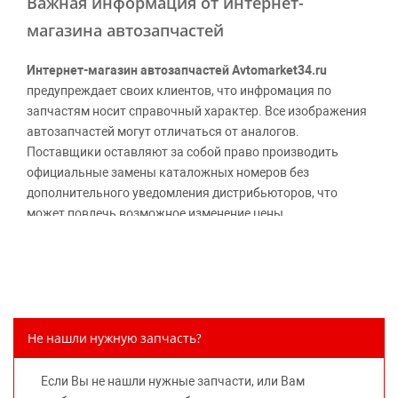
Важная информация от интернет-
магазина автозапчастей
Интернет-магазин автозапчастей Avtomarket34.ru
предупреждает своих клиентов, что инфромация по
запчастям носит справочный характер. Все изображения
автозапчастей могут отличаться от аналогов.
Поставщики оставляют за собой право производить
официальные замены каталожных номеров без
дополнительного уведомления дистрибьюторов, что
может повлечь возможное изменение цены.
Обращаем внимание, указание ТОВАРНЫХ ЗНАКОВ
(наименований марок автомобилей) направлено на
информирование покупателей о применимости запасной
части к той или иной марке автомобиля, то есть на
потребительские свойства товара. Данная информация
Не нашли нужную запчасть?
не вводит потребителя в заблуждение относительно
предлагаемых к продаже запасных частей для
Если Вы не нашли нужные запчасти, или Вам
автомобилей и их производителей, не нарушает права