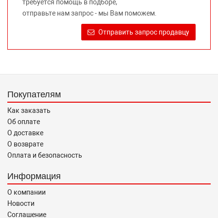
требуется помощь в подборе,
правообладателей указанных товарных знаков.
отправьте нам запрос - мы Вам поможем.
Требование предоставлять покупателю необходимую и
достоверную информацию о товаре, предлагаемом к
Отправить запрос продавцу
продаже, обеспечивающую возможность их правильного
выбора возложено на продавца (изготовителя) Законом
«О защите прав потребителей».
Покупателям
Как заказать
Об оплате
О доставке
О возврате
Оплата и безопасность
Информация
О компании
Новости
Соглашение