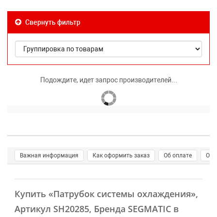
Свернуть фильтр
Подождите, идет запрос производителей...
Важная информация
Как оформить заказ
Об оплате
О д
Купить
«Патрубок системы охлаждения»
,
Артикул SH20285, Бренда SEGMATIC в