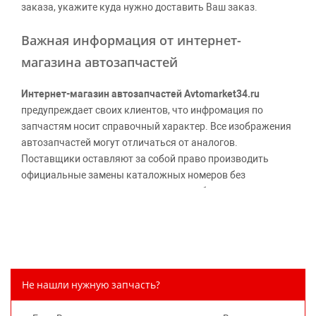
заказа, укажите куда нужно доставить Ваш заказ.
Важная информация от интернет-
магазина автозапчастей
Интернет-магазин автозапчастей Avtomarket34.ru
предупреждает своих клиентов, что инфромация по
запчастям носит справочный характер. Все изображения
автозапчастей могут отличаться от аналогов.
Поставщики оставляют за собой право производить
официальные замены каталожных номеров без
дополнительного уведомления дистрибьюторов, что
может повлечь возможное изменение цены.
Обращаем внимание, указание ТОВАРНЫХ ЗНАКОВ
(наименований марок автомобилей) направлено на
информирование покупателей о применимости запасной
части к той или иной марке автомобиля, то есть на
Не нашли нужную запчасть?
потребительские свойства товара. Данная информация
не вводит потребителя в заблуждение относительно