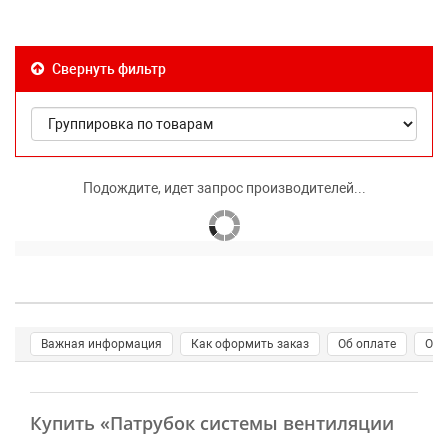
Свернуть фильтр
Подождите, идет запрос производителей...
Важная информация
Как оформить заказ
Об оплате
О д
Купить
«Патрубок системы вентиляции