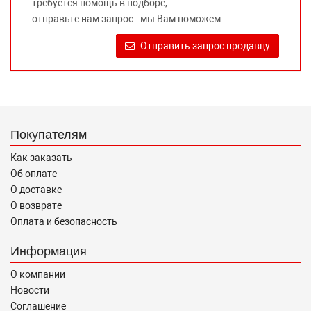
требуется помощь в подборе,
автомобилей и их производителей, не нарушает права
отправьте нам запрос - мы Вам поможем.
правообладателей указанных товарных знаков.
Требование предоставлять покупателю необходимую и
Отправить запрос продавцу
достоверную информацию о товаре, предлагаемом к
продаже, обеспечивающую возможность их правильного
выбора возложено на продавца (изготовителя) Законом
«О защите прав потребителей».
Покупателям
Как заказать
Об оплате
О доставке
О возврате
Оплата и безопасность
Информация
О компании
Новости
Соглашение