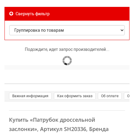
Свернуть фильтр
Подождите, идет запрос производителей...
Важная информация
Как оформить заказ
Об оплате
О д
Купить
«Патрубок дроссельной
заслонки»
, Артикул SH20336, Бренда