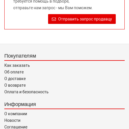
требуется помощь в подборе,
правообладателей указанных товарных знаков.
отправьте нам запрос - мы Вам поможем.
Требование предоставлять покупателю необходимую и
достоверную информацию о товаре, предлагаемом к
Отправить запрос продавцу
продаже, обеспечивающую возможность их правильного
выбора возложено на продавца (изготовителя) Законом
«О защите прав потребителей».
Покупателям
Как заказать
Об оплате
О доставке
О возврате
Оплата и безопасность
Информация
О компании
Новости
Соглашение