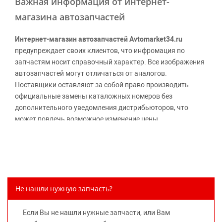
Важная информация от интернет-
магазина автозапчастей
Интернет-магазин автозапчастей Avtomarket34.ru
предупреждает своих клиентов, что инфромация по
запчастям носит справочный характер. Все изображения
автозапчастей могут отличаться от аналогов.
Поставщики оставляют за собой право производить
официальные замены каталожных номеров без
дополнительного уведомления дистрибьюторов, что
может повлечь возможное изменение цены.
Обращаем внимание, указание ТОВАРНЫХ ЗНАКОВ
(наименований марок автомобилей) направлено на
информирование покупателей о применимости запасной
части к той или иной марке автомобиля, то есть на
потребительские свойства товара. Данная информация
Не нашли нужную запчасть?
не вводит потребителя в заблуждение относительно
предлагаемых к продаже запасных частей для
Если Вы не нашли нужные запчасти, или Вам
автомобилей и их производителей, не нарушает права